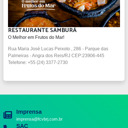
RESTAURANTE SAMBURÁ
O Melhor em Frutos do Mar!
Rua Maria José Lucas Peixoto , 286 - Parque das
Palmeiras - Angra dos Reis/RJ CEP:23906-445
Telefone: +55 (24) 3377-2730
Imprensa
imprensa@fcvbrj.com.br
SAC