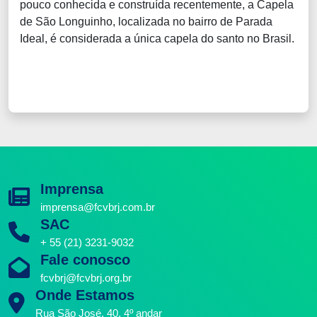
pouco conhecida e construída recentemente, a Capela
de São Longuinho, localizada no bairro de Parada
Ideal, é considerada a única capela do santo no Brasil.
Imprensa
imprensa@fcvbrj.com.br
SAC
+ 55 (21) 3231-9032
Fale conosco
fcvbrj@fcvbrj.org.br
Onde Estamos
Rua São José, 40, 4º andar