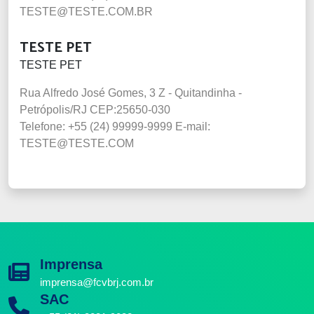
TESTE@TESTE.COM.BR
TESTE PET
TESTE PET
Rua Alfredo José Gomes, 3 Z - Quitandinha -
Petrópolis/RJ CEP:25650-030
Telefone: +55 (24) 99999-9999
E-mail:
TESTE@TESTE.COM
Imprensa
imprensa@fcvbrj.com.br
SAC