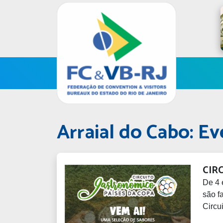
Arraial do Cabo: E
CIR
De 4 
são f
Circu