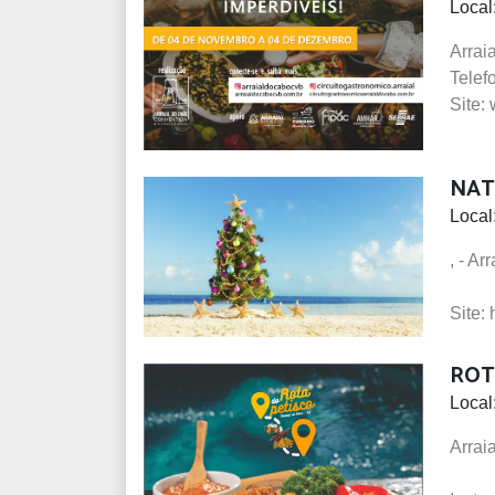
Local
Arrai
Telef
Site:
NAT
Local
, - A
Site:
ROT
Local
Arrai