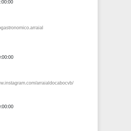
0:00:00
togastronomico.arraial
0:00:00
www.instagram.com/arraialdocabocvb/
0:00:00