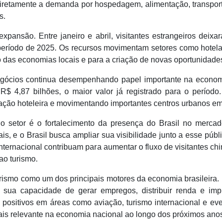
diretamente a demanda por hospedagem, alimentação, transport
s.
pansão. Entre janeiro e abril, visitantes estrangeiros deixa
período de 2025. Os recursos movimentam setores como hotelari
to das economias locais e para a criação de novas oportunidades
egócios continua desempenhando papel importante na econom
$ 4,87 bilhões, o maior valor já registrado para o período
ão hoteleira e movimentando importantes centros urbanos em 
o setor é o fortalecimento da presença do Brasil no merca
is, e o Brasil busca ampliar sua visibilidade junto a esse públi
ternacional contribuam para aumentar o fluxo de visitantes ch
ao turismo.
ismo como um dos principais motores da economia brasileira. 
do sua capacidade de gerar empregos, distribuir renda e i
 positivos em áreas como aviação, turismo internacional e eve
s relevante na economia nacional ao longo dos próximos ano