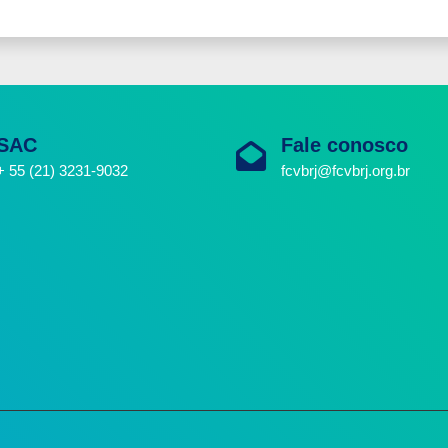
SAC
Fale conosco
+ 55 (21) 3231-9032
fcvbrj@fcvbrj.org.br