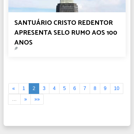
SANTUÁRIO CRISTO REDENTOR
APRESENTA SELO RUMO AOS 100
ANOS
«
1
2
3
4
5
6
7
8
9
10
…
»
»»