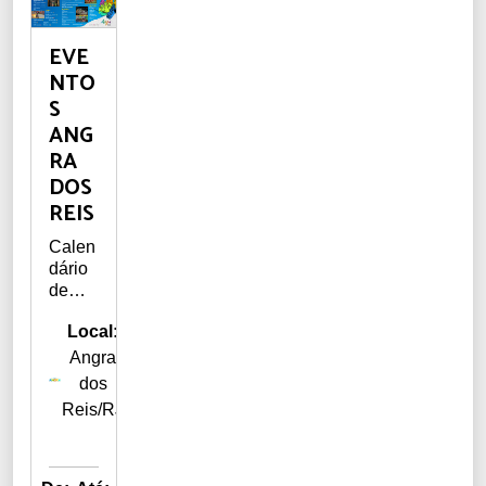
EVE
NTO
S
ANG
RA
DOS
REIS
Calen
dário
de
event
Local:
os de
Angra
Angra
dos
dos
Reis e
Reis/RJ
Ilha
Grand
e